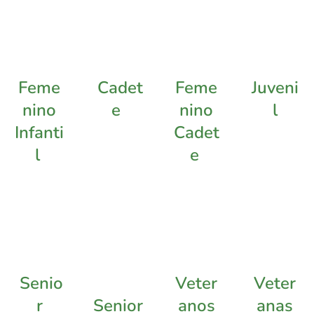
Feme
Cadet
Feme
Juveni
nino
e
nino
l
Infanti
Cadet
l
e
Senio
Veter
Veter
r
Senior
anos
anas