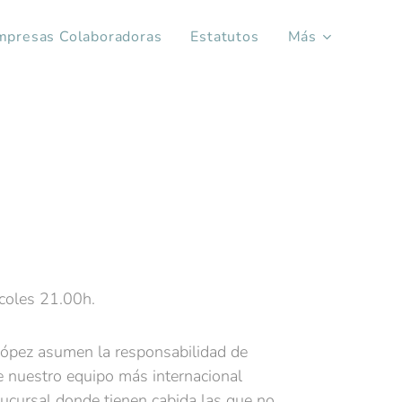
mpresas Colaboradoras
Estatutos
Más
oles 21.00h.
López asumen la responsabilidad de
de nuestro equipo más internacional
sucursal donde tienen cabida las que no