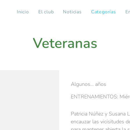
Inicio
El club
Noticias
Categorías
E
Veteranas
Algunos... años
ENTRENAMIENTOS: Miérc
Patricia Núñez y Susana 
encauzar las vicisitudes 
para mantener abierta la 