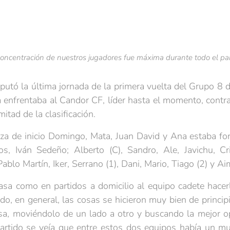
concentración de nuestros jugadores fue máxima durante todo el par
putó la última jornada de la primera vuelta del Grupo 8 
 enfrentaba al Candor CF, líder hasta el momento, cont
mitad de la clasificación.
iza de inicio Domingo, Mata, Juan David y Ana estaba f
s, Iván Sedeño; Alberto (C), Sandro, Ale, Javichu, Cr
blo Martín, Iker, Serrano (1), Dani, Mario, Tiago (2) y Ai
sa como en partidos a domicilio al equipo cadete hacer
do, en general, las cosas se hicieron muy bien de principio
isa, moviéndolo de un lado a otro y buscando la mejor
partido se veía que entre estos dos equipos había un mu