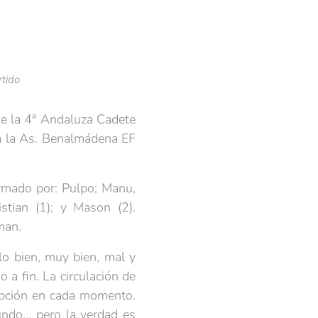
tido
de la 4ª Andaluza Cadete
ra la As. Benalmádena EF
ormado por: Pulpo; Manu,
istian (1); y Mason (2).
man.
lo bien, muy bien, mal y
 a fin. La circulación de
 opción en cada momento.
ndo... pero la verdad es